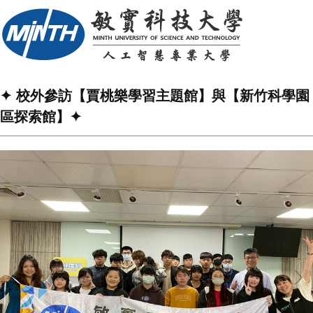
✦ 校外參訪【賈桃樂學習主題館】與【新竹科學園
區探索館】✦