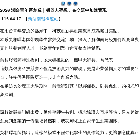
2026 湘台青年齊創業｜機器人夢想，在交流中加速實現
115.04.17
【
新湖南報導連結
】
在湘台青年交流的熱潮中，科技創新與創業教育成為矚目焦點。
本系吳柏嶧老師帶領學生參與交流活動，深入了解湖南高校如何以賽事與
實作培養創新人才，並為青年創業打造完整支持體系。
吳柏嶧老師特別提到，以大疆推動的「機甲大師賽」為代表，
這類高強度科技競賽不僅是技術實力的展現，更是企業發掘人才的重要平
台，許多優秀團隊更進一步走向創業之路。
在參訪長沙理工大學期間，吳老師對其「以賽促教、以賽促創」的模式印
象深刻。
該校從競賽訓練出發，延伸至師生共創、概念驗證與市場評估，建立起從
創意到創業的一條龍培育機制，成功孵化上百家學生創業團隊。
吳柏嶧老師指出，這樣的模式不僅強化學生的實作能力，更讓創意能真正