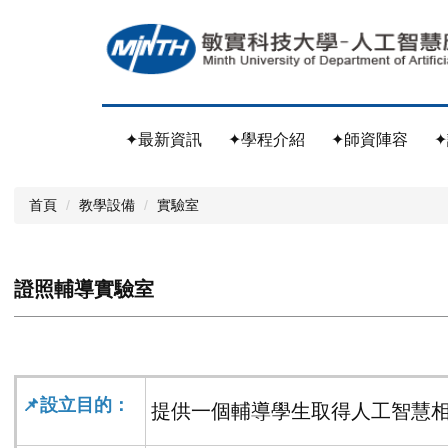
跳
到
主
要
內
容
✦最新資訊
✦學程介紹
✦師資陣容
區
首頁
教學設備
實驗室
證照輔導實驗室
📌設立目的：
提供一個輔導學生取得人工智慧