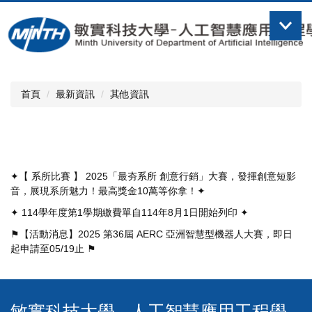
跳
到
主
要
內
容
首頁
最新資訊
其他資訊
區
✦【 系所比賽 】 2025「最夯系所 創意行銷」大賽，發揮創意短影
音，展現系所魅力！最高獎金10萬等你拿！✦
✦ 114學年度第1學期繳費單自114年8月1日開始列印 ✦
⚑【活動消息】2025 第36屆 AERC 亞洲智慧型機器人大賽，即日
起申請至05/19止 ⚑
敏實科技大學 - 人工智慧應用工程學