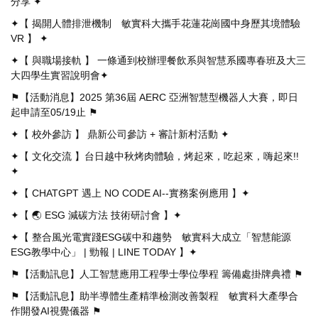
分享 ✦
✦【 揭開人體排泄機制 敏實科大攜手花蓮花崗國中身歷其境體驗
VR 】 ✦
✦【 與職場接軌 】 一條通到校辦理餐飲系與智慧系國專春班及大三
大四學生實習說明會✦
⚑【活動消息】2025 第36屆 AERC 亞洲智慧型機器人大賽，即日
起申請至05/19止 ⚑
✦【 校外參訪 】 鼎新公司參訪 + 審計新村活動 ✦
✦【 文化交流 】台日越中秋烤肉體驗，烤起來，吃起來，嗨起來!!
✦
✦【 CHATGPT 遇上 NO CODE AI--實務案例應用 】✦
✦【 🌏 ESG 減碳方法 技術研討會 】✦
✦【 整合風光電實踐ESG碳中和趨勢 敏實科大成立「智慧能源
ESG教學中心」 | 勁報 | LINE TODAY 】✦
⚑【活動訊息】人工智慧應用工程學士學位學程 籌備處掛牌典禮 ⚑
⚑【活動訊息】助半導體生產精準檢測改善製程 敏實科大產學合
作開發AI視覺儀器 ⚑