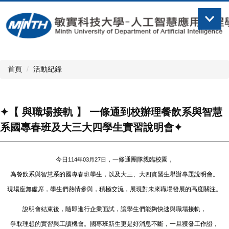
跳
到
主
要
內
容
首頁
活動紀錄
區
✦【 與職場接軌 】 一條通到校辦理餐飲系與智慧
系國專春班及大三大四學生實習說明會✦
今日
，一條通團隊親臨校園，
114年03月27日
為餐飲系與智慧系的國專春班學生，以及大三、大四實習生舉辦專題說明會。
現場座無虛席，學生們熱情參與，積極交流，展現對未來職場發展的高度關注。
說明會結束後，隨即進行企業面試，讓學生們能夠快速與職場接軌，
爭取理想的實習與工讀機會。國專班新生更是好消息不斷，一旦獲發工作證，