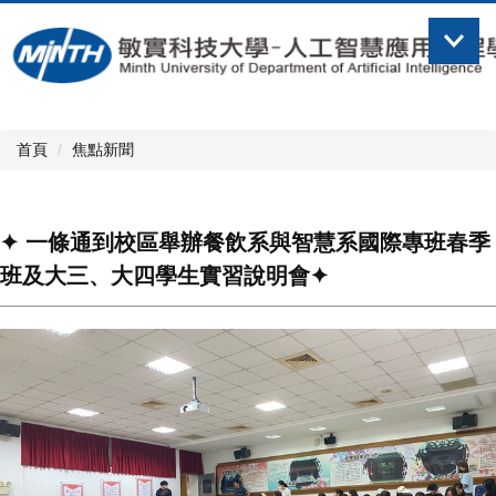
跳
到
主
要
內
容
首頁
焦點新聞
區
✦ 一條通到校區舉辦餐飲系與智慧系國際專班春季
班及大三、大四學生實習說明會✦