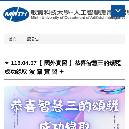
跳
到
主
要
內
容
首頁
一般公告
區
✦ 115.04.07【 國外實習 】恭喜智慧三的頌驩
成功錄取 波 蘭 實 習 ✦