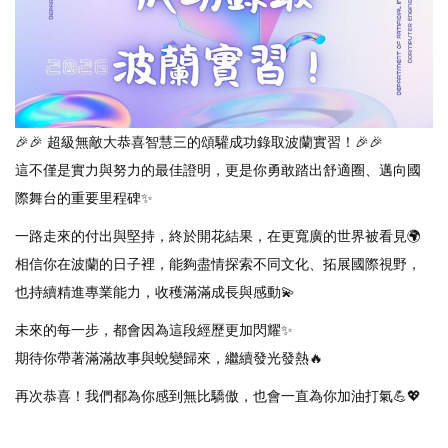
🎉🎉 超級無敵大恭喜智慧三的頌驩成功錄取波蘭實習！🎉🎉
這不僅是實力與努力的最佳證明，更是你勇敢踏出舒適圈、邁向國
際舞台的重要里程碑✨
一路走來的付出與堅持，終於開花結果，在更寬廣的世界被看見🌍
相信你在波蘭的日子裡，能夠盡情探索不同文化、拓展國際視野，
也持續精進專業能力，收穫滿滿成長與感動💫
未來的每一步，都會因為這段經歷更加閃耀✨
期待你帶著滿滿故事與蛻變歸來，繼續發光發熱🔥
再次恭喜！我們都為你感到無比驕傲，也會一直為你加油打氣💪💖