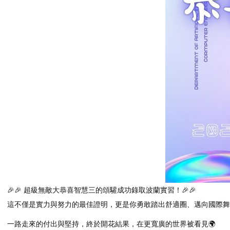
🎉🎉 超級無敵大恭喜智慧三的頌驩成功錄取波蘭實習！🎉🎉
這不僅是實力與努力的最佳證明，更是你勇敢踏出舒適圈、邁向國際舞
一路走來的付出與堅持，終於開花結果，在更寬廣的世界被看見🌍