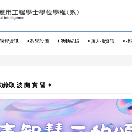
✦課程資訊
✦教學設備
✦活動紀錄
✦無人機資訊
✦相
錄取 波 蘭 實 習 ✦