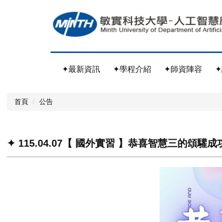
跳
到
主
要
內
容
✦最新資訊
✦學程介紹
✦師資陣容
區
首頁
公告
✦ 115.04.07【 國外實習 】恭喜智慧三的頌驩成功