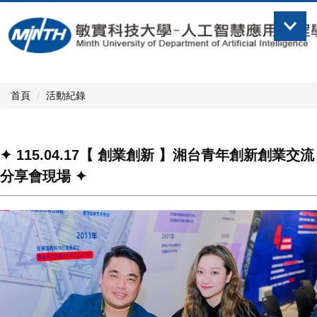
跳
到
主
要
內
容
首頁
活動紀錄
區
✦ 115.04.17【 創業創新 】湘台青年創新創業交流
分享會現場 ✦