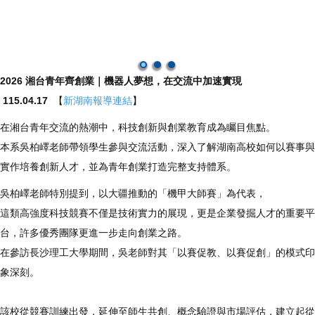
2026 湘台青年齊創業｜機器人夢想，在交流中加速實現
115.04.17
【
新湖南報導連結
】
在湘台青年交流的熱潮中，科技創新與創業教育成為矚目焦點。
本系吳柏嶧老師帶領學生參與交流活動，深入了解湖南高校如何以賽事與
實作培養創新人才，並為青年創業打造完整支持體系。
吳柏嶧老師特別提到，以大疆推動的「機甲大師賽」為代表，
這類高強度科技競賽不僅是技術實力的展現，更是企業發掘人才的重要平
台，許多優秀團隊更進一步走向創業之路。
在參訪長沙理工大學期間，吳老師對其「以賽促教、以賽促創」的模式印
象深刻。
該校從競賽訓練出發，延伸至師生共創、概念驗證與市場評估，建立起從