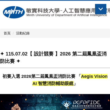
跳
到
主
要
內
容
首頁
活動紀錄
區
✦ 115.07.02【 設計競賽 】2026 第二屆鳳凰盃消
防比賽 ✦
初賽入選 2026第二屆鳳凰盃消防比賽 「
Aegis Vision
AI 智慧消防輔助眼鏡
」