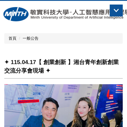
跳
到
主
要
內
容
首頁
一般公告
區
✦ 115.04.17【 創業創新 】湘台青年創新創業
交流分享會現場 ✦