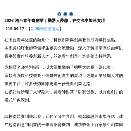
2026 湘台青年齊創業｜機器人夢想，在交流中加速實現
115.04.17
【
新湖南報導連結
】
在湘台青年交流的熱潮中，科技創新與創業教育成為矚目焦點。
本系吳柏嶧老師帶領學生參與交流活動，深入了解湖南高校如何以
賽事與實作培養創新人才，並為青年創業打造完整支持體系。
吳柏嶧老師特別提到，以大疆推動的「機甲大師賽」為代表，
這類高強度科技競賽不僅是技術實力的展現，更是企業發掘人才的
重要平台，許多優秀團隊更進一步走向創業之路。
在參訪長沙理工大學期間，吳老師對其「以賽促教、以賽促創」的
模式印象深刻。
該校從競賽訓練出發，延伸至師生共創、概念驗證與市場評估，建
立起從創意到創業的一條龍培育機制，成功孵化上百家學生創業團