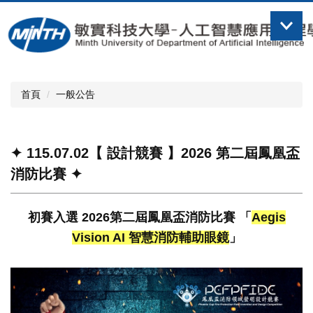
跳
到
主
要
內
容
首頁
一般公告
區
✦ 115.07.02【 設計競賽 】2026 第二屆鳳凰盃
消防比賽 ✦
初賽入選 2026第二屆鳳凰盃消防比賽 「
Aegis
Vision AI 智慧消防輔助眼鏡
」