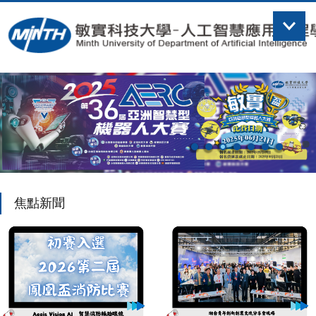
跳
到
主
要
內
容
區
焦點新聞